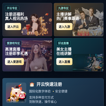
开云体育app-关于亚特兰大训练开放
日，今晨遗憾出局引欢呼，全明星赛在
即，年轻球员得到机会的信息
数据表现
2025-10-12