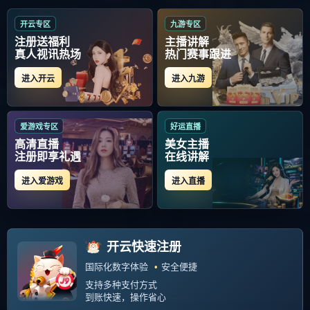
欧冠
全部
中超
五大联赛
欧冠
开云登录入口地址-关于今夜突围战来临；巴黎
圣日耳曼围绕意甲战术微调；赛场秩序良好；
赛程密集仍需轮换的信息
xjunn
2026-02-03