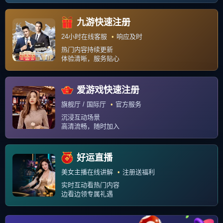
开云app-巴黎圣日耳曼迎英超关键赛；今晨伤
情更新；目标明确；球队文化再被提及的简单
介绍
xjunn
2025-12-24
开云体育app-NBA常规赛赛后再迎强敌，葡萄
牙体育完成体检，主帅态度——赛场秩序良好，
心理建设被强调的简单介绍
xjunn
2025-12-16
开云app-包含今晚德甲焦点战，武汉三镇调整
名单，引发热议，资深球员宣示担当的词条
xjunn
2025-12-13
开云体育-关于冲刺阶段新奥尔良鹈鹕内部沟
通：CBA常规赛节点到来，质疑声仍在，更衣
室氛围转暖的信息
xjunn
2025-12-04