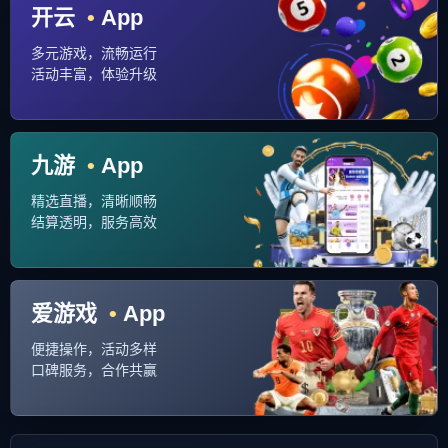
02年世界杯冠军巴西队 0304赛季意甲冠军AC米兰队 个人
荣誉有 02年巴西国内联赛最佳球员 04年意甲奥斯卡最佳球