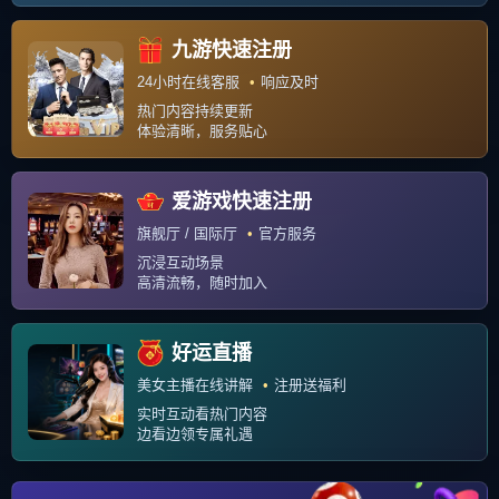
埃杜阿多冈卡尔维斯德安德拉德，这个硕长的名字所代表
的便是
开云-九游娱乐-爱游戏
上世纪巴西足坛最伟大的球员之
一托斯唐19岁便参加了1966年世界杯的他
开云登录入口地址
在
国内联赛中扮演着锋线攻城掠寨的角色，但70年世界杯人们惊
讶地发现他
开云体育
与球王贝利屡屡后撤参与进攻组织，而当
人们盯防两翼时，防线被扯开的空档又给了两位正印前锋插入
攻门的机会托斯唐。
2000年，卡卡的职业生涯从巴西著名的圣保罗俱乐部开
始，很快就成为队内的球星 2002年世界杯，卡卡随巴西队夺
冠，但是他
开云注册
仅在小组赛对阵哥斯达黎加的比赛中得到
18分钟的出场机会 2002年世界杯之后，卡卡状态下滑，加上转
会传闻不断，成为圣保罗球迷攻击的对象 2003年夏天，卡卡正
式成为AC米兰的一员，在他的意甲处子赛季。