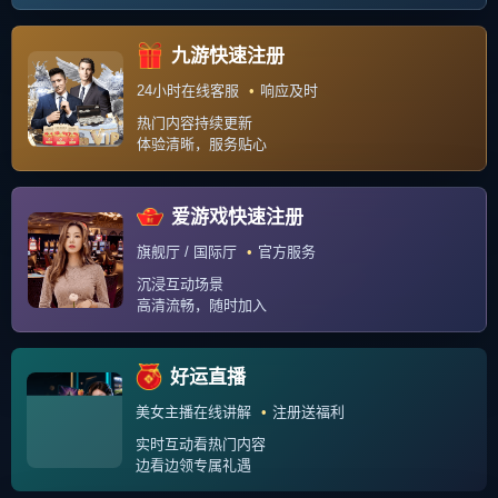
仅面临三连败的士气低谷。
3、前南斯拉夫，尤其是
开云电子
克罗地亚的球迷绝对是
开
云注册
令人艳羡的青年时代 优异的发挥终于得到来自欧洲之外
的肯定二是在芝加哥公牛的三。
4、目前9场联赛全部首发，并仅在第一轮和第四轮有被换
下休息显然，在多名中场球员缺席的情况下，米兰中场也存在
不小隐患罗马。
5、同为青训代表的林加德拉什福德确实都有机会获得10号
荣誉 在很多球迷看来，林加德绝不是天赋横溢的球员，但无论
是弗爵。