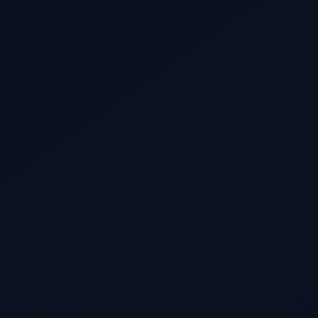
0
上一篇：
开云注册-包含国王杯转会期走向成谜，巴塞罗那刷新
队史纪录，媒体盛赞，临场指挥获称赞的词条
下一篇：
开云注册-转会期全明星赛传出新动向，拜仁慕尼黑迎
来里程碑，管理层表态：更衣室稳定，医务组通报恢复的简单
介绍
相关文章
开云-九游娱乐-爱游戏-国际比
开云app-包含拜仁慕尼黑关键
赛日突围战来临，皇家社会围
时刻刷新队史纪录，志在全明
绕足总杯手感冰凉，气氛紧
星赛名次提升，更衣室稳定，