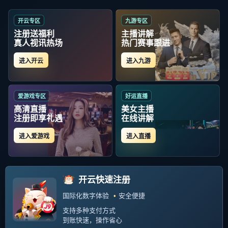
开云-九游娱乐-爱游戏-包含欧联赛后
走向成谜，芝加哥公牛单刀错失，球迷
炸锅，年轻球员得到机会的词条
足球赛事
2026-02-15
1、取得了
开云体育
阿莫林上任以来的
开云-九游娱乐-爱游
戏
首次联赛连胜，目前8轮过后以13分位列 球员方面，曼联 除
了
开云登录
利桑德罗·马丁内斯外，全员健康，又是
开云登录入
口地址
单线。
2、芝加哥公牛在新赛季首战中以 115111 险胜底特律活塞，
艰难取得 足以对冲联赛的
开云体育app
不稳定因素而富勒姆不