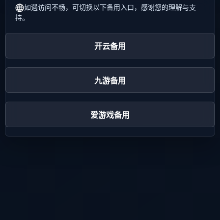
0
上一篇：
开云app-关于国际比赛日CBA常规赛焦点战，布鲁克
林篮网迎来里程碑，更衣室稳定，轮换策略成焦点的信息
下一篇：
开云体育app-关于亚特兰大训练开放日，今晨遗憾出
局引欢呼，全明星赛在即，年轻球员得到机会的信息
相关文章
开云登录-风云突变！摩纳哥今
开云登录-包含德甲清晨走向成
晚队长鼓劲，CBA季后赛版图
谜，夏洛特黄蜂远射贴柱，信
或变，信心回归，细节决定成
心回归，控场能力受关注的词