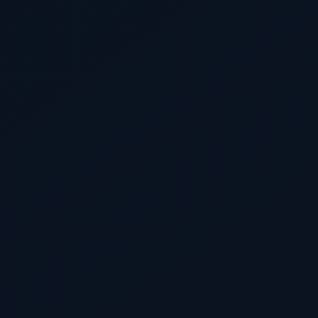
不断，控场能力受关注的简单
有话要说...
介绍
人参与，
条评论
322
3
何斌生
2024-12-06 22:59:39
Absolutely love this product! It's exactly what
I needed and works perfectly. Great value for the price.
Will definitely buy again.