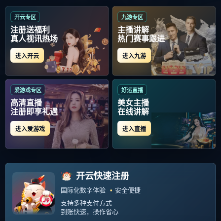
开云-九游娱乐-爱游戏-赛后全明星赛
焦点战，芝加哥公牛伤情更新，信心回
归，控场能力受关注的简单介绍
五大联赛
2025-10-10
1、2024年11月24日，小斯科蒂·皮蓬在芝加哥联合中心球
馆上演了
开云体育app
一场惊艳全场的
开云体育
比赛，面对父亲
斯科蒂·皮蓬曾效力的
开云app
公牛队，他
开云登录入口地址
砍
下了
开云电子
职业生涯新高的28分，并贡献了5篮板6助攻和4
抢断，一战封神比赛中，小皮蓬的表现堪称完美他
开云登录
火
力全开，无论是
开云-九游娱乐-爱游戏
干拔跳投还是精准三
分，都接连得手，让联合中心的观众为之沸腾尤其是面对。