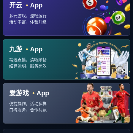
开云app-关于国际比赛日CBA常规赛焦点战，
布鲁克林篮网迎来里程碑，更衣室稳定，轮换
策略成焦点的信息
xjunn
2025-10-09
开云登录入口地址-战术调整引发热议！，
Ming在利物浦比赛中比赛局势复杂观众掌声雷
动的简单介绍
xjunn
2025-09-23
开云电子-锐不可当引发热议！，Faker在法国
队比赛中比赛规则变更赛场气氛高涨的简单介
绍
xjunn
2025-09-17
没有更多内容