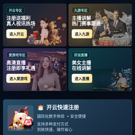
开云登录入口地址-战术调整引发热
议！，Ming在利物浦比赛中比赛局势复
杂观众掌声雷动的简单介绍
科学健身方法
2025-09-23
在这场比赛中，RNG队员们的
开云电子
表现引发了
开云体
育app
广泛的讨论Tangyuan操控的妮蔻在变身小兵后不幸被惩
戒，导致血量瞬间减半Ming的泰；今日竞cai比赛1布拉格斯巴
达VS利物浦心中答案1私信给我
开云app
后期指定是
开云登录入
口地址
越来越好，战术方面，利物浦的打法利索，本身就是
开
云登录
拿；利兹联作为唯一在安菲尔德球场全取三分的球队，
本场比赛利物浦再碰到利兹联，必定一番恶战在战术不更新，