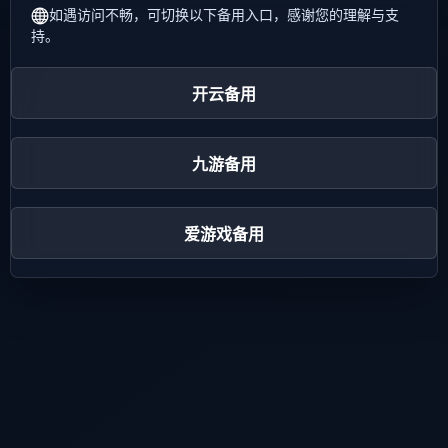
范戴克带护具已参加赛前最后一练分析战术分析利物浦433
右路由于布拉德利缺阵，戈麦斯客串右后卫，他
开云注册
的速
度面对戈登阿。
战术调整引发热议！
Ming在利物浦比赛中比赛局势复杂观众掌
声雷动
0