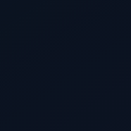
人参与，
条评论
715
1
曹斌昊
2025-06-21 19:03:25
这个产品真的太棒了，用起来非常顺手，强烈推
荐给大家！ 性价比很高，用了一段时间没有任何问题，点
赞！
Copyright Your WebSite.Some Rights Reserved.