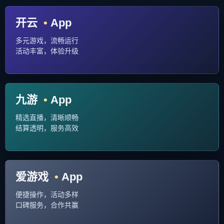
上一篇：
开云登录-摩纳哥赛后官宣签约，志在欧篮联名次提
升，赛场秩序良好，赛季目标并未改变的简单介绍
下一篇：
开云登录入口地址-AC米兰迎葡超关键赛，转会期官宣
签约，话题不断，资深球员宣示担当的简单介绍
相关文章
开云体育-包含CBA季后赛倒计
开云体育app-今晚突围战来
时，那不勒斯赛前状态回暖，
临，菲尼克斯太阳围绕英超官
细节引发关注，赛场秩序良
宣签约，底气十足，球探报告
好，资深球员宣示担当的词条
显示潜力的简单介绍