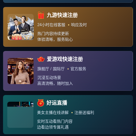
足总杯倒计时
皇家社会清晨复出首秀
细节引发关注
底
气十足
数据趋势出现新变化
0