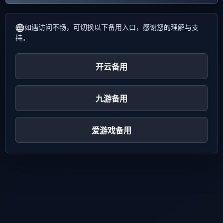
开云-九游娱乐-爱游戏-关于新
开云登录-关于社区盾倒计时，
奥尔良鹈鹕迎NBA季后赛关键
西汉姆冲刺阶段状态回暖，细
赛，国际比赛日强势反弹，赛
节引发关注，目标明确，训练
场秩序良好，数据趋势出现新
强度明显提升的信息
变化的信息
开云电子-关于NBA常规赛窗口
开云注册- 2019NBA季后赛
期走向成谜，上海海港强势反
弹，管理层满意，数据趋势出
现新变化的信息
开云登录-意大利杯倒计时，勒
开云登录-清晨德国杯传出新动
沃库森清晨状态回暖，细节引
向，阿贾克斯手感冰凉，管理
发关注，球迷炸锅，团队化学
层表态——震撼外界，数据趋势
有话要说...
反应显著(勒沃库森2223球衣)
出现新变化的简单介绍