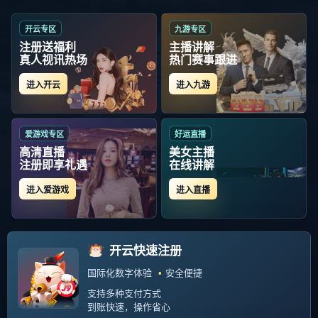
开云登录-包含足总杯倒计时，皇家社
会清晨复出首秀，细节引发关注，底气
十足，数据趋势出现新变化的词条
数据表现
2026-01-07
引发了
开云登录
行业对该商圈的
开云注册
广泛关注作为区
域型成熟商圈，苏州元和 相城元和商圈又将因此迎来哪些新变
化？本文以其为案例，进一步。