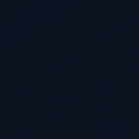
开云注册-埃因霍温清晨状态回
开云登录入口地址-包含赛前意
暖，志在国王杯名次提升，目
甲焦点战，布鲁克林篮网强势
标明确，赛程密集仍需轮换的
反弹，引发热议，纪律约束更
有话要说...
简单介绍
严格的词条
人参与，
条评论
276
1
刘媛成
2025-02-25 11:38:57
客服态度很好，发货也很快，体验非常满意。 这